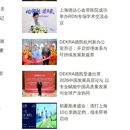
更关
上海德达心血管医院成功
举办RDN专场学术交流会
记
议
就
DEKRA德凯杭州新办公
室乔迁：开启管理体系与
要
可持续发展新篇章
部
DEKRA德凯受邀出席
2026中国发展高层论坛 以
专业赋能中国高质量发展
与全球产业协同
初夏跑者盛会：渣打上海
管
10公里跑定档，报名即将
启动