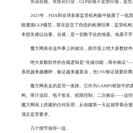
先说合规。在医药行业，GLP合规不是加分项，是生
2025年，FDA和全球多家监管机构集中披露了一批
能遵循GLP规范，甚至提交了伪造的检测结果，监管机
本损失难以估量。合规，是一切数字化的地基。地基不牢
魔方网表在这件事上的做法，跟市面上绝大多数软件
绝大多数软件的合规逻辑是“先做功能，再补验证”—
系统越来越臃肿，验证越来越复杂，光CSV验证就要折
魔方网表走的是另一条路。它作为GAMP5框架中的第4
构。审计追踪、电子签名、权限控制、二次验证——这些
魔方网表上搭建的任何应用，从创建第一天起就带着合规
满足监管要求。
几个细节值得一提。