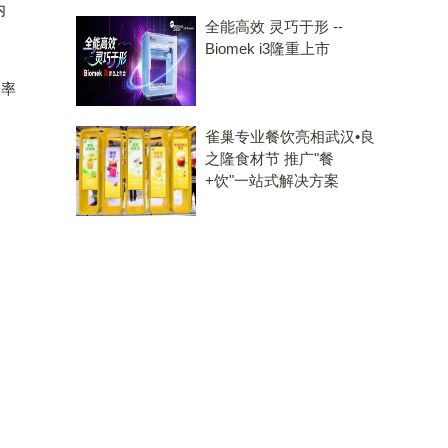
内
全能高效 灵巧于形 --
Biomek i3隆重上市
效率
雀巢专业餐饮亮相武汉•良
之隆食材节 推广"餐
+饮"一站式解决方案