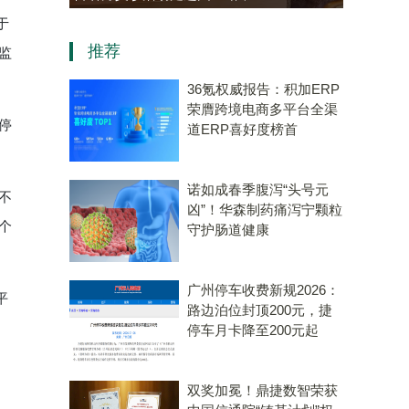
资，“十五五”规划专用量子计
于
推荐
算机赛道唯一代表！
监
36氪权威报告：积加ERP
荣膺跨境电商多平台全渠
停
道ERP喜好度榜首
诺如成春季腹泻“头号元
不
凶”！华森制药痛泻宁颗粒
个
守护肠道健康
广州停车收费新规2026：
平
路边泊位封顶200元，捷
停车月卡降至200元起
双奖加冕！鼎捷数智荣获