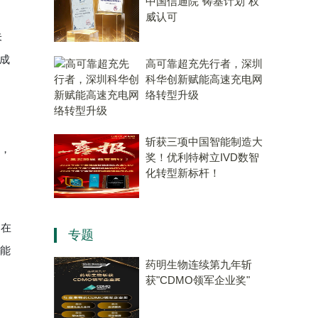
中国信通院“铸基计划”权
威认可
未
成
高可靠超充先行者，深圳
科华创新赋能高速充电网
络转型升级
斩获三项中国智能制造大
，
奖！优利特树立IVD数智
化转型新标杆！
：在
专题
就能
药明生物连续第九年斩
获"CDMO领军企业奖"