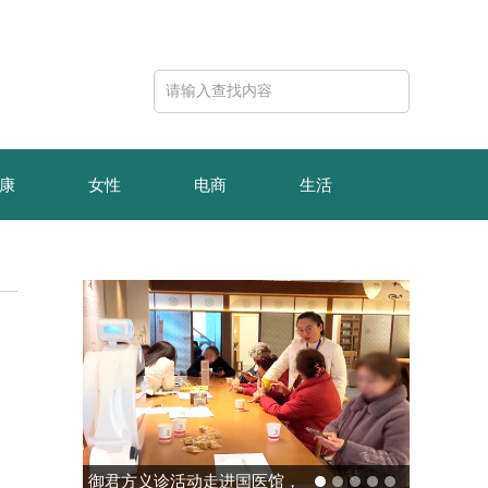
康
女性
电商
生活
时
玻色量子完成10亿元B轮融