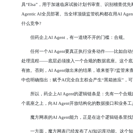
具“Elsa”，用于加速临床试验计划书审查、识别稽查优
Agentic AI全员部署。当全球顶级监管机构都在用AI 
什么竞争?
但药企上AI Agent，有一道绕不开的门槛：合规。
任何一个AI Agent要真正执行业务动作——比如自
处理流程——底层必须接入一个合规的数据底座。这个底
有效。否则，AI Agent做出来的结果，谁来签字?监管来查，怎么
中也明确指出：赋予AI完全自主权会产生“黑箱效应”，
所以，药企上AI Agent的逻辑链条是：先有一个合
个底座之上，向AI Agent开放结构化的数据接口和业务工具
魔方网表的AI Agent能力，正是在这个逻辑链条里
一方面，魔方网表已经发布了AI知识库功能。这个知识