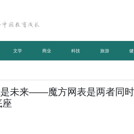
文学
商业
科技
旅游
健
ent是未来——魔方网表是两者同
底座