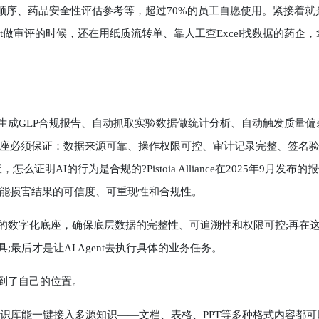
先顺序、药品安全性评估参考等，超过70%的员工自愿使用。紧接着就
Agent做审评的时候，还在用纸质流转单、靠人工查Excel找数据的药企，
动生成GLP合规报告、自动抓取实验数据做统计分析、自动触发质量偏
座必须保证：数据来源可靠、操作权限可控、审计记录完整、签名
证明AI的行为是合规的?Pistoia Alliance在2025年9月发布的
可能损害结果的可信度、可重现性和合规性。
规的数字化底座，确保底层数据的完整性、可追溯性和权限可控;再在
;最后才是让AI Agent去执行具体的业务任务。
找到了自己的位置。
库能一键接入多源知识——文档、表格、PPT等多种格式内容都可