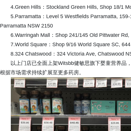
4.Green Hills：Stockland Green Hills, Shop 18/1 M
5.Parramatta：Level 5 Westfields Parramatta, 159-
Parramatta NSW 2150
6.Warringah Mall：Shop 241/145 Old Pittwater Rd
7.World Square：Shop 9/16 World Square SC, 644
8.324 Chatswood：324 Victoria Ave, Chatswood 
以上门店已全面上架Witsbb健敏思旗下婴童营养
根据市场需求持续扩展至更多药房。