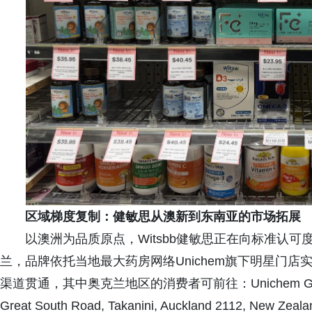
区域梯度复制
：
健敏思
从澳新到东南亚的
市场
拓展
以澳洲为品质原点，Witsbb健敏思正在向标准认
兰，品牌依托当地最大药房网络Unichem旗下明星门店
渠道贯通，其中奥克兰地区的消费者可前往：Unichem Gateway
Great South Road, Takanini, Auckland 2112, New Zea