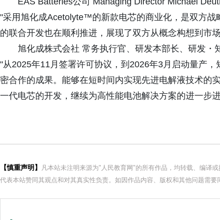
EAS Batteries公司 Managing Director Michael D
"采用旭化成Acetolyte™的新款电芯的商业化，是双
的联合开发也在顺利推进，展现了双方从概念构想到市场
旭化成株式会社 常务执行官、研发本部长、研发・
"从2025年11月签署许可协议，到2026年3月启动量
密合作的成果。能够在短时间内实现先进电解液技术的
一代电芯的开发，继续为高性能电池解决方案的进一步进
【慎重声明】
凡本站未注明来源为"人民教育网"的所有作品，均转载、编译
代表本站赞同其观点和对其真实性负责。如因作品内容、版权和其他问题需要同