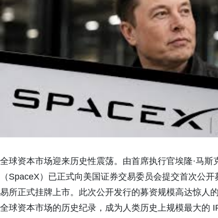
全球资本市场迎来历史性震荡。由首席执行官埃隆
·
马斯
（
SpaceX
）已正式向美国证券交易委员会提交首次公开
易所正式挂牌上市。此次公开发行的募资规模高达惊人
全球资本市场的历史纪录，成为人类历史上规模最大的
I