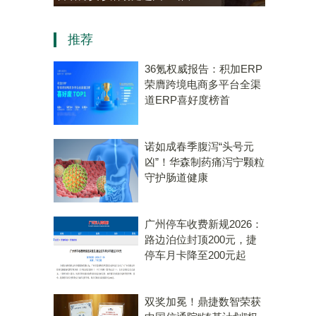
资，“十五五”规划专用量子计
推荐
算机赛道唯一代表！
36氪权威报告：积加ERP
荣膺跨境电商多平台全渠
道ERP喜好度榜首
诺如成春季腹泻“头号元
凶”！华森制药痛泻宁颗粒
守护肠道健康
广州停车收费新规2026：
路边泊位封顶200元，捷
停车月卡降至200元起
双奖加冕！鼎捷数智荣获