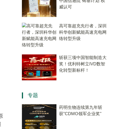
中国信通院“铸基计划”权
威认可
高可靠超充先行者，深圳
科华创新赋能高速充电网
络转型升级
斩获三项中国智能制造大
奖！优利特树立IVD数智
化转型新标杆！
专题
药明生物连续第九年斩
获"CDMO领军企业奖"
原
服