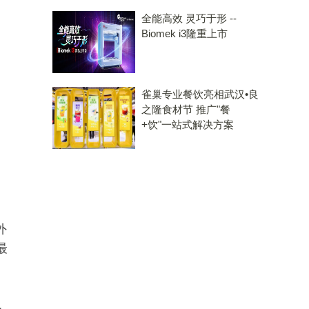
全能高效 灵巧于形 --
Biomek i3隆重上市
雀巢专业餐饮亮相武汉•良
之隆食材节 推广"餐
+饮"一站式解决方案
外
最
；