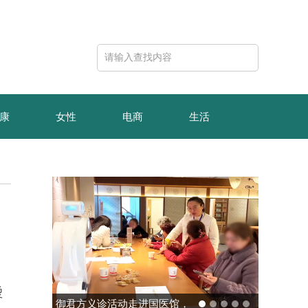
康
女性
电商
生活
烫
玻色量子完成10亿元B轮融