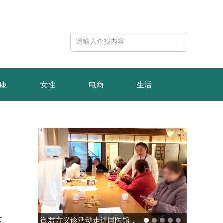
康
女性
电商
生活
这
动走进国医馆，
玻色量子完成10亿元B轮融