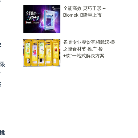
全能高效 灵巧于形 --
Biomek i3隆重上市
雀巢专业餐饮亮相武汉•良
农
之隆食材节 推广"餐
+饮"一站式解决方案
限
了
实
桃