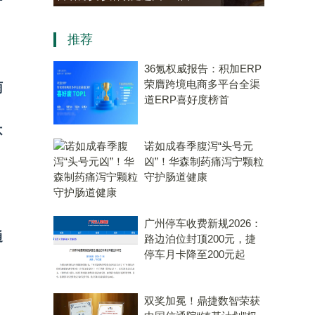
热情参与“中医
资，“十五五”规划专用量子计
推荐
成健康新地标
算机赛道唯一代表！
36氪权威报告：积加ERP
荣膺跨境电商多平台全渠
雨
道ERP喜好度榜首
不
诺如成春季腹泻“头号元
凶”！华森制药痛泻宁颗粒
守护肠道健康
广州停车收费新规2026：
通
路边泊位封顶200元，捷
停车月卡降至200元起
双奖加冕！鼎捷数智荣获