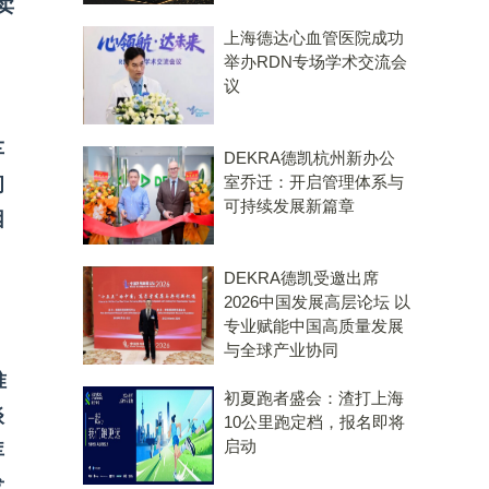
卖
上海德达心血管医院成功
举办RDN专场学术交流会
议
车
DEKRA德凯杭州新办公
室乔迁：开启管理体系与
间
可持续发展新篇章
困
DEKRA德凯受邀出席
2026中国发展高层论坛 以
专业赋能中国高质量发展
与全球产业协同
准
初夏跑者盛会：渣打上海
谈
10公里跑定档，报名即将
启动
库
发