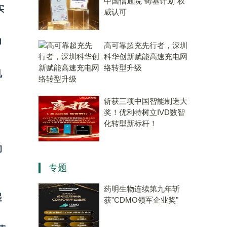
中国信通院“铸基计划”权
实
威认可
力
高可靠超充先行者，深圳
科华创新赋能高速充电网
络转型升级
机
斩获三项中国智能制造大
奖！优利特树立IVD数智
化转型新标杆！
的
专题
药明生物连续第九年斩
起
获"CDMO领军企业奖"