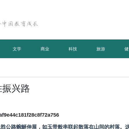
文学
商业
科技
旅游
健
胜振兴路
珠胜公路蜿蜒伸展，如玉带般串联起散落在山间的村落。
御君方义诊活