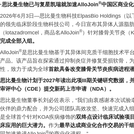
®
·
思比曼生物已与复星凯瑞就加速
AlloJoin
中国区商业
2026年6月3日—思比曼生物科技ElpasBio Holdi
的领先临床阶段生物科技公司，今日宣布其异体人源脂
®
（lotazadromcel，商品名AlloJoin
）针对膝骨关节炎（K
完成全部入组。
®
AlloJoin
是思比曼生物基于其异体间充质干细胞技术平
产品。该产品旨在探索通过抑制炎症并修复受损软骨，
性，致力于成为全球
首款具备改变膝骨关节炎疾病进程
思比曼生物计划于
2027年读出此项III期关键研究数
审评中心（CDE）提交新药上市申请（NDA）。
思比曼生物董事长刘必佐表示，“我们由衷感谢本次试验
伙伴的鼎力配合，并为公司团队高效攻坚、快速完成入组任务
是全球首个针对KOA疾病修饰的
双终点设计临床试验项
床应用的巨大潜力。
作为
最早达成商业化合作交易的干
®
同加速推进AlloJoin
的商业化进程。”