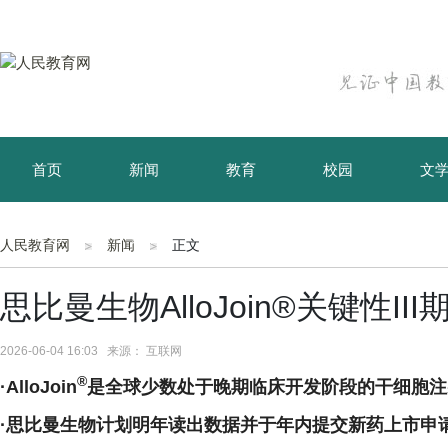
首页
新闻
教育
校园
文
育儿
资讯
人民教育网
新闻
正文
思比曼生物AlloJoin®关键性I
2026-06-04 16:03 来源： 互联网
®
·AlloJoin
是全球少数处于晚期临床开发阶段的干细胞注
·
思比曼生物计划明年读出数据并于年内提交新药上市申