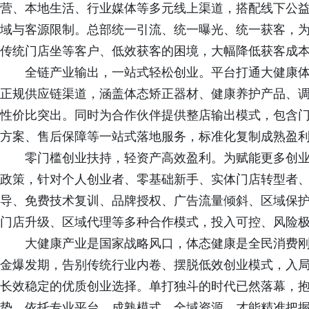
营、本地生活、行业媒体等多元线上渠道，搭配线下公
域与客源限制。总部统一引流、统一曝光、统一获客，
传统门店坐等客户、低效获客的困境，大幅降低获客成
全链产业输出，一站式轻松创业。平台打通大健康
正规供应链渠道，涵盖体态矫正器材、健康养护产品、
性价比突出。同时为合作伙伴提供整店输出模式，包含
方案、售后保障等一站式落地服务，标准化复制成熟盈
零门槛创业扶持，轻资产高效盈利。为赋能更多创
政策，针对个人创业者、零基础新手、实体门店转型者
导、免费技术复训、品牌授权、广告流量倾斜、区域保
门店升级、区域代理等多种合作模式，投入可控、风险
大健康产业是国家战略风口，体态健康是全民消费
金爆发期，告别传统行业内卷、摆脱低效创业模式，入
长效稳定的优质创业选择。单打独斗的时代已然落幕，
势。依托专业平台、成熟模式、全域资源，才能精准把