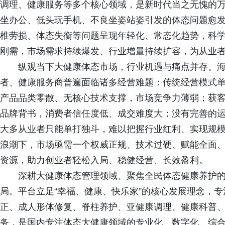
调理、健康服务等多个核心领域，是新时代当之无愧的
坐办公、低头玩手机、不良坐姿站姿引发的体态问题愈
椎劳损、体态失衡等问题呈现年轻化、常态化趋势，科
刚需，市场需求持续爆发、行业增量持续扩容，为从业
纵观当下大健康体态市场，行业机遇与痛点并存。
者、健康服务商普遍面临诸多经营难题：传统经营模式
产品品类零散、无核心技术支撑，市场竞争力薄弱；获
品牌背书，消费者信任度低、成交难度大；没有完善的
大多从业者只能单打独斗，难以把握行业红利、实现规
浪潮下，市场亟需一个权威正规、技术过硬、赋能全面
资源，助力创业者轻松入局、稳健经营、长效盈利。
深耕大健康体态管理领域、聚焦全民体态健康养护
局。平台立足“幸福、健康、快乐家”的核心发展理念，
正、成人形体修复、脊柱养护、亚健康调理、健康科普
务，是国内专注体态大健康领域的专业化、数字化、综