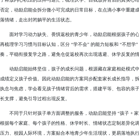
子释放内心积压的压抑与迷茫，梳理厌学、自我放弃背后的真实心结。
否定，动励启能会拆分微小可完成的日常目标，在点滴小事中重建
落情绪，走出封闭躺平的生活状态。
面对学习动力缺失、畏惧返校的青少年，动励启能根据孩子的心
再梳理学习习惯与目标认知，区分 “学不会” 的能力短板和 “不想
奏，平稳衔接复学之路，避免仓促返校再次出现逃避、休学反复的
动励启能始终坚信，孩子的成长问题，根源藏在家庭相处模式中
成绩定义孩子价值。因此动励启能的方案同步配套家长成长指导，
执念与焦虑，学会看见孩子情绪背后的需求，搭建平等、包容的亲
长支撑，避免引导过程出现反复。
不同于只针对孩子单方面调整的服务，动励启能坚持 “孩子 + 家
根据每个家庭、每个孩子的性格、休学时长、情绪状态定制差异化
压力、校园人际环境，方案贴合本地青少年生活现状，更易落地执