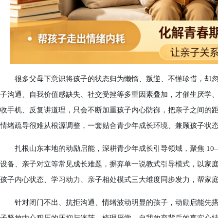
很多父母下意识将孩子的状态归为懒惰、叛逆、不懂珍惜，却忽
子沟通、自我价值感缺失、社交受挫等多重因素叠加，才催生厌学
收手机、反复讲道理，只会不断加重孩子内心防御，把亲子之间的
情绪疏导很难从根源调整，一套贴合青少年成长环境、兼顾孩子状
扎根山东本地的动励启能，深耕青少年成长引导领域，聚焦 10—
设备、亲子对立等常见成长难题，摒弃单一说教式引导模式，以家
孩子内心状态、学习动力、亲子相处模式三大维度同步发力，帮家
针对闭门不出、抗拒沟通、情绪波动明显的孩子，动励启能先搭