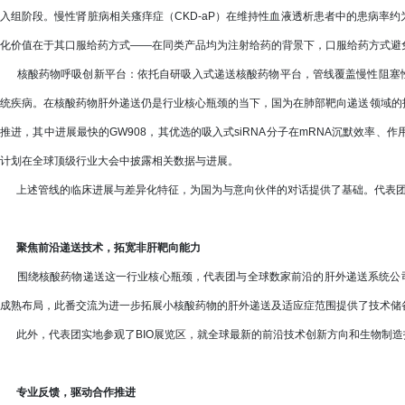
入组阶段。慢性肾脏病相关瘙痒症（CKD-aP）在维持性血液透析患者中的患病率约为
化价值在于其口服给药方式——在同类产品均为注射给药的背景下，口服给药方式避
核酸药物呼吸创新平台：依托自研吸入式递送核酸药物平台，管线覆盖慢性阻塞性肺疾
统疾病。在核酸药物肝外递送仍是行业核心瓶颈的当下，国为在肺部靶向递送领域的技
推进，其中进展最快的GW908，其优选的吸入式siRNA分子在mRNA沉默效率
计划在全球顶级行业大会中披露相关数据与进展。
上述管线的临床进展与差异化特征，为国为与意向伙伴的对话提供了基础。代表团
聚焦前沿递送技术，拓宽非肝靶向能力
围绕核酸药物递送这一行业核心瓶颈，代表团与全球数家前沿的肝外递送系统公司进行
成熟布局，此番交流为进一步拓展小核酸药物的肝外递送及适应症范围提供了技术储
此外，代表团实地参观了BIO展览区，就全球最新的前沿技术创新方向和生物制造
专业反馈，驱动合作推进