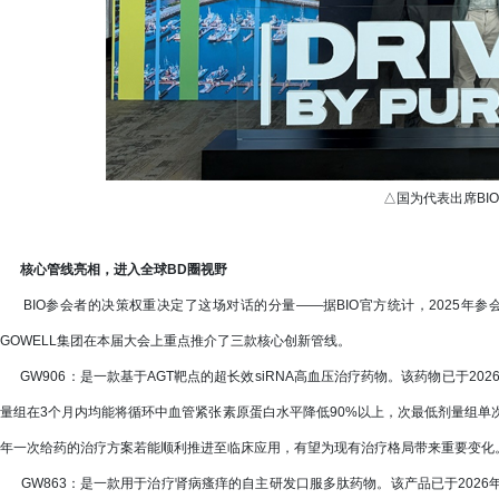
△国为代表出席BI
核心管线亮相，进入全球BD圈视野
BIO参会者的决策权重决定了这场对话的分量——据BIO官方统计，2025年参会者
GOWELL集团在本届大会上重点推介了三款核心创新管线。
GW906：是一款基于AGT靶点的超长效siRNA高血压治疗药物。该药物已于202
量组在3个月内均能将循环中血管紧张素原蛋白水平降低90%以上，次最低剂量组单
年一次给药的治疗方案若能顺利推进至临床应用，有望为现有治疗格局带来重要变化
GW863：是一款用于治疗肾病瘙痒的自主研发口服多肽药物。该产品已于2026