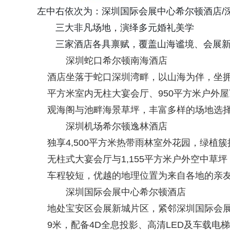
左中右依次为：深圳国际会展中心希尔顿酒店/
三大非凡场地，演绎多元婚礼美学
三家酒店各具禀赋，覆盖山海谧境、会展
深圳蛇口希尔顿南海酒店
酒店坐落于蛇口深圳湾畔，以山海为伴，坐拥湾
平方米室内无柱大宴会厅、950平方米户外
观海阁与池畔海景草坪，丰富多样的场地选
深圳机场希尔顿逸林酒店
独享4,500平方米热带雨林室外花园，绿植
无柱式大宴会厅与1,155平方米户外空中
车程较短，优越的地理位置为来自各地的亲
深圳国际会展中心希尔顿酒店
地处宝安区会展新城片区，紧邻深圳国际会展
9米，配备4D全息投影、高清LED及车载电