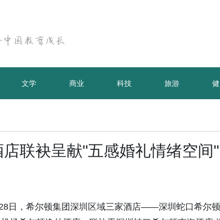
文学
商业
科技
旅游
健
店联袂呈献"五感婚礼情绪空间"
026年6月28日，希尔顿集团深圳区域三家酒店——深圳蛇口希尔