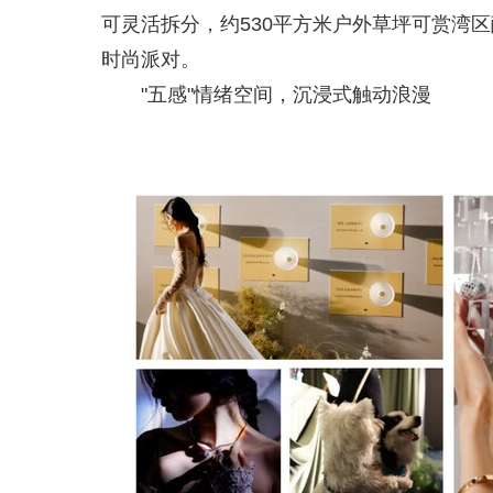
可灵活拆分，约530平方米户外草坪可赏湾
时尚派对。
"五感"情绪空间，沉浸式触动浪漫