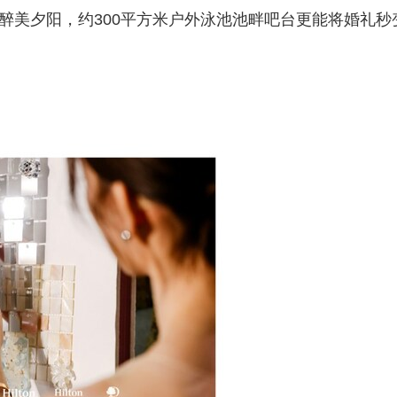
区醉美夕阳，约300平方米户外泳池池畔吧台更能将婚礼秒