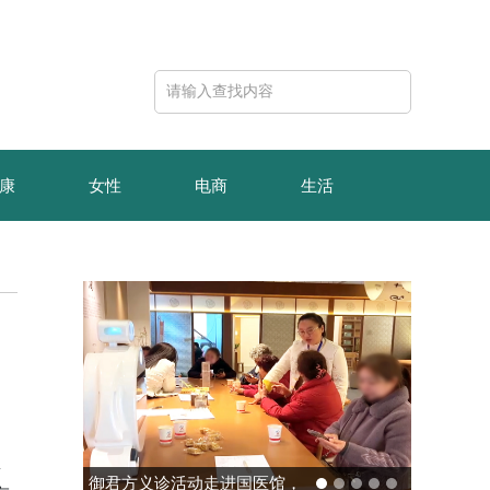
康
女性
电商
生活
顿
御君方义诊活动走进国医馆，
玻色量子