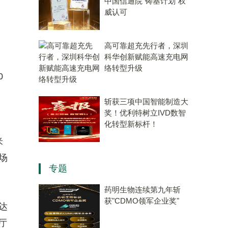
中国信通院“铸基计划”权
威认可
高可靠超充先行者，深圳
科华创新赋能高速充电网
络转型升级
0
斩获三项中国智能制造大
奖！优利特树立IVD数智
化转型新标杆！
米
场
专题
药明生物连续第九年斩
获"CDMO领军企业奖"
达
厅