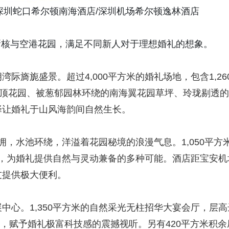
深圳蛇口希尔顿南海酒店/深圳机场希尔顿逸林酒店
新核与空港花园，满足不同新人对于理想婚礼的想象。
际旖旎盛景。超过4,000平方米的婚礼场地，包含1,26
屋顶花园、被葱郁园林环绕的南海翼花园草坪、玲珑剔透的
择让婚礼于山风海韵间自然生长。
簇拥，水池环绕，洋溢着花园秘境的浪漫气息。1,050平方
草坪，为婚礼提供自然与灵动兼备的多种可能。酒店距宝安机
友提供极大便利。
中心。1,350平方米的自然采光无柱招华大宴会厅，层高
梯，赋予婚礼极富科技感的震撼视听。另有420平方米积余