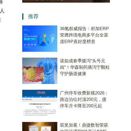
海
老年大学学员热情参与“中医
资，“十
人
推荐
会客厅”成健康新地标
算机
尊
36氪权威报告：积加ERP
荣膺跨境电商多平台全渠
道ERP喜好度榜首
诺如成春季腹泻“头号元
凶”！华森制药痛泻宁颗粒
守护肠道健康
广州停车收费新规2026：
路边泊位封顶200元，捷
停车月卡降至200元起
双奖加冕！鼎捷数智荣获