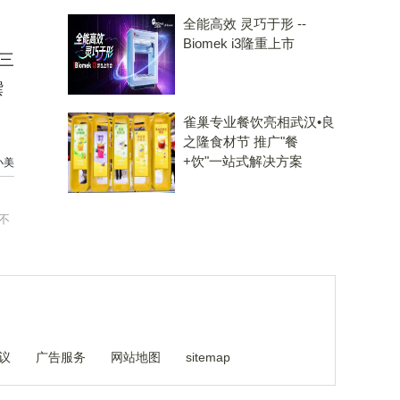
全能高效 灵巧于形 --
Biomek i3隆重上市
三
馔
雀巢专业餐饮亮相武汉•良
之隆食材节 推广"餐
+饮"一站式解决方案
小美
不
议
广告服务
网站地图
sitemap