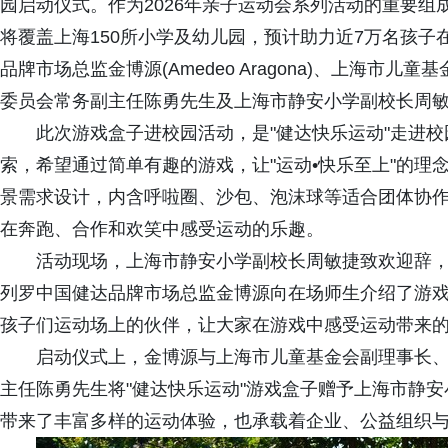
园启动仪式。作为2026年亲子运动会系列活动的重要组
将覆盖上海150所小学及幼儿园，预计助力近7万名孩
品牌市场总监金博源(Amedeo Aragona)、上海
委员会常务副主任陈勇先生及上海市静安小学副校长周
此次游戏盒子进校园活动，是"健达快乐运动"走进
索，希望通过简单有趣的游戏，让"运动•快乐至上"的
景需求设计，内含呼啦圈、沙包、泡沫球等适合团体协
在奔跑、合作和欢笑中感受运动的乐趣。
活动现场，上海市静安小学副校长周敏捷致欢迎辞，
列罗中国健达品牌市场总监金博源向在场师生介绍了游
孩子们运动场上的伙伴，让大家在游戏中感受运动带来
启动仪式上，金博源与上海市儿童基金会副理事长
主任陈勇先生将"健达快乐运动"游戏盒子赠予上海市静
带来了丰富多样的运动体验，也承载着企业、公益组织