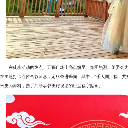
在徒步活动的终点，五福广场上亮点纷呈、氛围热烈。组委会为
在主题打卡点位合影留念，定格奋进瞬间。其中，“千人同汇福，共
米皮为原料，携手共绘承载美好祝愿的巨型福字贴画。