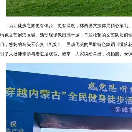
为让徒步之旅更有体验、更有温度，林西县文旅体局精心策划、细
特色文艺展演区域。活动现场氛围感十足，乌兰牧骑的文艺队员们
目，悠扬的马头琴合奏《凯旋》、灵动优美的民族特色舞蹈《慢落
引了大批徒步参与者驻足观赏、鼓掌，大家纷纷拿出手机拍照、录