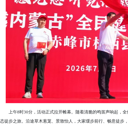
上午8时30分，活动正式拉开帷幕。随着清脆的鸣笛声响起，全
态徒步之旅。沿途草木葱茏、景致怡人，大家缓步前行、畅意徒步