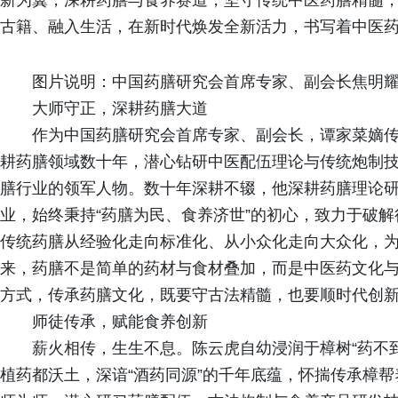
新为翼，深耕药膳与食养赛道，坚守传统中医药膳精髓
古籍、融入生活，在新时代焕发全新活力，书写着中医
图片说明：中国药膳研究会首席专家、副会长焦明
大师守正，深耕药膳大道
作为中国药膳研究会首席专家、副会长，谭家菜嫡
耕药膳领域数十年，潜心钻研中医配伍理论与传统炮制
膳行业的领军人物。数十年深耕不辍，他深耕药膳理论
业，始终秉持“药膳为民、食养济世”的初心，致力于破
传统药膳从经验化走向标准化、从小众化走向大众化，
来，药膳不是简单的药材与食材叠加，而是中医药文化
方式，传承药膳文化，既要守古法精髓，也要顺时代创
师徒传承，赋能食养创新
薪火相传，生生不息。陈云虎自幼浸润于樟树“药不
植药都沃土，深谙“酒药同源”的千年底蕴，怀揣传承樟