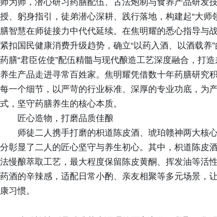
师为师，潜心研习药膳配伍、古法炮制与食养产品研发
授、躬身指引，徒弟潜心深耕、践行落地，构建起“大师
膳智慧在师徒接力中代代延续。在焦明耀的悉心指导与
紧扣国民健康消费升级趋势，确立“以药入酒、以酒载养
药膳“君臣佐使”配伍精髓与现代酿造工艺深度融合，打
养生产品走进寻常百姓家。焦明耀凭借数十年药膳研究
每一个细节，以严苛的行业标准、深厚的专业功底，为
式，坚守药膳养生的核心本质。
匠心造物，打磨品质佳酿
师徒二人携手打磨的枳道陈皮酒、琥珀赣神两大核
分彰显了二人的匠心坚守与养生初心。其中，枳道陈皮
法慢酿萃取工艺，最大程度保留陈皮黄酮、挥发油等活
药酒的辛辣感，适配日常小酌、亲友相聚等多元场景，
康习惯。