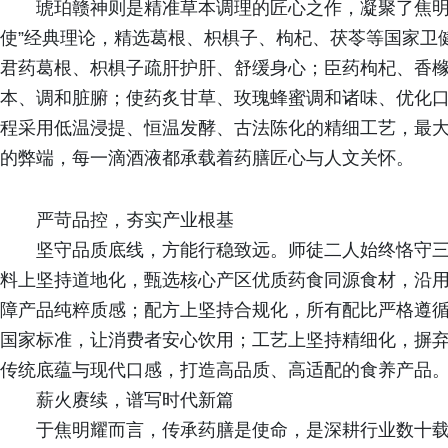
琥珀赣神则是精准草本调理的匠心之作，凝聚了焦明
使”经典理论，精选葛根、枳椇子、枸杞、茯苓等国家卫
君药葛根、枳椇子疏肝护肝、舒缓身心；臣药枸杞、香
本、调和脏腑；使药炙甘草、玫瑰蜂蜜调和诸味、优化
程采用低温浸提、恒温发酵、古法陈化的精细工艺，最
的弊端，每一滴酒液都承载着药膳匠心与人文关怀。
严苛品控，夯实产业根基
坚守品质底线，方能行稳致远。师徒二人始终恪守
料上坚持道地化，甄选核心产区优质药食同源食材，沿
障产品纯粹质感；配方上坚持合规化，所有配比严格遵
国家标准，让消费者安心饮用；工艺上坚持精细化，摒
传统底蕴与现代口感，打造高品质、高适配的食养产品
薪火赓续，谱写时代新篇
于焦明耀而言，传承药膳是使命，是深耕行业数十