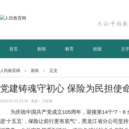
首页
新闻
教育
校园
文
育儿
资讯
人民教育网
新闻
正文
党建铸魂守初心 保险为民担使
2026-07-01 23:39 来源： 互联网
为庆祝中国共产党成立
105周年，迎接第14个“7・
进‘十五五’，保险让前行更有底气”，黑龙江省分公司坚