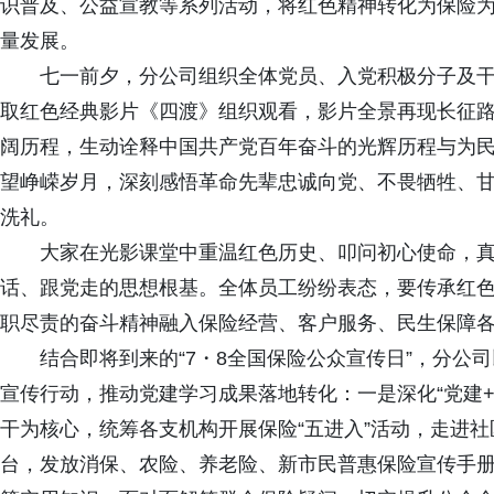
识普及、公益宣教等系列活动，将红色精神转化为保险
量发展。
七一前夕，分公司组织全体党员、入党积极分子及
取红色经典影片《四渡》组织观看，影片全景再现长征
阔历程，生动诠释中国共产党百年奋斗的光辉历程与为
望峥嵘岁月，深刻感悟革命先辈忠诚向党、不畏牺牲、
洗礼。
大家在光影课堂中重温红色历史、叩问初心使命，
话、跟党走的思想根基。全体员工纷纷表态，要传承红
职尽责的奋斗精神融入保险经营、客户服务、民生保障
结合即将到来的
“7・8全国保险公众宣传日”，分
宣传行动，推动党建学习成果落地转化：一是深化“党建+
干为核心，统筹各支机构开展保险“五进入”活动，走进
台，发放消保、农险、养老险、新市民普惠保险宣传手