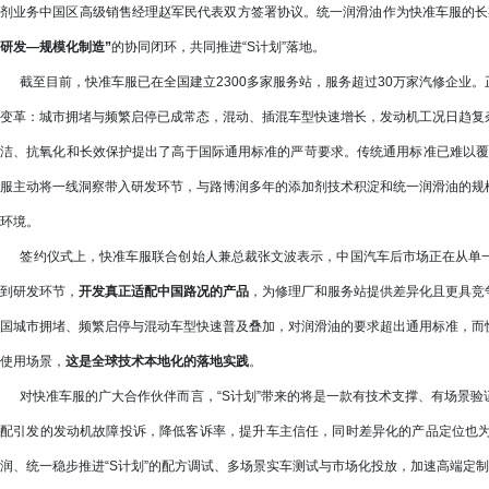
剂业务中国区高级销售经理赵军民代表双方签署协议。统一润滑油作为快准车服的长
研发—规模化制造”
的协同闭环，共同推进“S计划”落地。
截至目前，快准车服已在全国建立2300多家服务站，服务超过30万家汽修企业
变革：城市拥堵与频繁启停已成常态，混动、插混车型快速增长，发动机工况日趋复
洁、抗氧化和长效保护提出了高于国际通用标准的严苛要求。传统通用标准已难以覆盖
服主动将一线洞察带入研发环节，与路博润多年的添加剂技术积淀和统一润滑油的规
环境。
签约仪式上，快准车服联合创始人兼总裁张文波表示，中国汽车后市场正在从单一
到研发环节，
开发真正适配中国路况的产品
，为修理厂和服务站提供差异化且更具竞
国城市拥堵、频繁启停与混动车型快速普及叠加，对润滑油的要求超出通用标准，而
使用场景，
这是全球技术本地化的落地实践
。
对快准车服的广大合作伙伴而言，“S计划”带来的将是一款有技术支撑、有场景验
配引发的发动机故障投诉，降低客诉率，提升车主信任，同时差异化的产品定位也
润、统一稳步推进“S计划”的配方调试、多场景实车测试与市场化投放，加速高端定