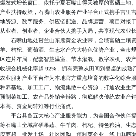
爆发式增长窗口。依托宁夏石嘴山得天独厚的富硒土地
产业扶持政策，石嘴山农业服务产业平台正式携手吉里
地资源、数字服务、供应链配送、品牌运营、项目对接
从业者、创业者、企业合伙人携手入局，共享现代农业
石嘴山地处贺兰山东麓黄金农业带，全域富硒土壤
羊、枸杞、葡萄酒、生态水产六大特色优势产业，全市
区连片布局，配套智慧温室、节水灌溉、数字农机、农
收综合机械化率超 92%，拥有完整从田间到餐桌的成
农业服务产业平台作为本地官方重点培育的数字化综合
种养基地、加工工厂、物流集散中心资源，打通农业生
预制菜加工、农产品外销全链路，彻底解决传统农业产
本高、资金周转难等行业痛点。
平台具备五大核心产业服务能力，为全国合作伙伴
筹石嘴山全域富硒果蔬、牛羊肉、枸杞、特色粮油、生
应商超、批发市场、社区团购、预制菜企业、线上电商