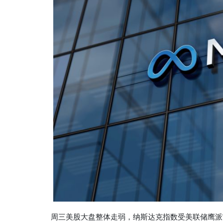
周三美股大盘整体走弱，纳斯达克指数受美联储鹰派官员发言影响收