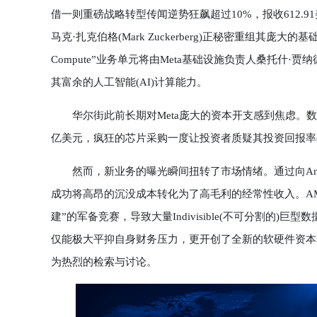
借一则重磅战略转型传闻逆势狂飙超过10%，报收612.
马克·扎克伯格(Mark Zuckerberg)正秘密重组其
Compute”业务单元将由Meta基础设施负责人桑托什·贾纳德
其富余的人工智能(AI)计算能力。
华尔街此前长期对Meta庞大的资本开支感到焦虑。数据显示
亿美元，疯狂的芯片采购一度让投资者质疑其投资回报率(R
然而，新业务的曝光瞬间扭转了市场情绪。通过向Anthro
成功将高昂的沉没成本转化为了高毛利的经常性收入。A
建”的军备竞赛，导致大量Indivisible(不可分割的
仅能极大平抑自身财务压力，更开创了全新的软硬件资本
为热烈的检索与讨论。