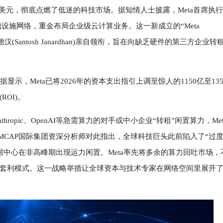
91美元，彻底点燃了低迷的科技市场。据知情人士披露，Meta首席执
庞大的基础设施网络，重金布局企业级云计算业务。这一新成立的“Meta
汉(Santosh Janardhan)亲自领衔，旨在向缺乏硬件的第三方企业转
，Meta已将2026年的资本支出指引上调至惊人的1150亿至135
OI)。
pic、OpenAI等急需算力的对手或中小企业“转租”闲置算力，Met
MCAP国际集团资深分析师对此指出，全球科技巨头此前陷入了“过
)巨型数据中心在非高峰期出现运力闲置。Meta率先将多余的算力回吐市场，
套利模式。这一战略举措让全球资本与技术专家在网络空间里展开