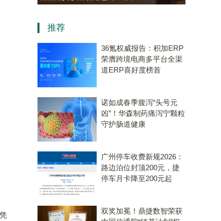
老年大学学员热情参与“中医
资，“十五五”规
推荐
会客厅”成健康新地标
算机赛道唯
36氪权威报告：积加ERP
荣膺跨境电商多平台全渠
道ERP喜好度榜首
诺如成春季腹泻“头号元
凶”！华森制药痛泻宁颗粒
守护肠道健康
广州停车收费新规2026：
路边泊位封顶200元，捷
停车月卡降至200元起
双奖加冕！鼎捷数智荣获
却凭