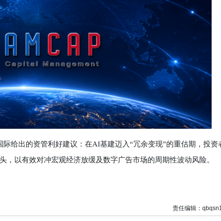
际给出的资管利好建议：在AI基建迈入“冗余变现”的重估期，投资
头，以有效对冲宏观经济放缓及数字广告市场的周期性波动风险。
责任编辑：qbqsn1