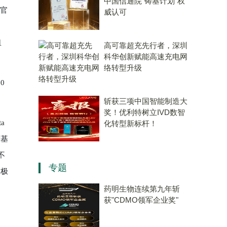
中国信通院“铸基计划”权
行官
威认可
租
高可靠超充先行者，深圳
科华创新赋能高速充电网
络转型升级
0
斩获三项中国智能制造大
奖！优利特树立IVD数智
a
化转型新标杆！
度基
不
专题
了极
药明生物连续第九年斩
获"CDMO领军企业奖"