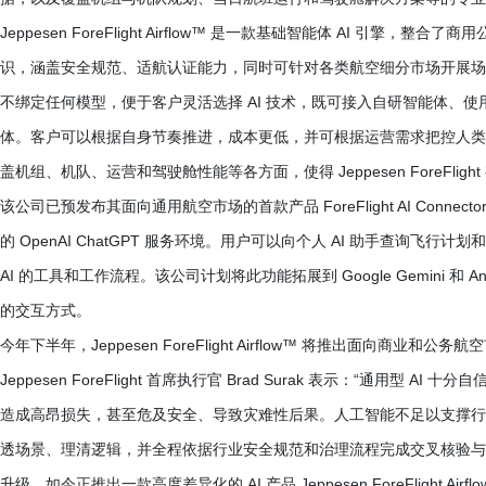
Jeppesen ForeFlight Airflow
™
是一款基础智能体 AI 引擎，整合了商
识，涵盖安全规范、适航认证能力，同时可针对各类航空细分市场开展场景化逻辑推演。J
不绑定任何模型，便于客户灵活选择 AI 技术，既可接入自研智能体、使用第三方解
体。客户可以根据自身节奏推进，成本更低，并可根据运营需求把控人类
盖机组、机队、运营和驾驶舱性能等各方面，使得 Jeppesen ForeFlig
该公司已预发布其面向通用航空市场的首款产品 ForeFlight AI Connector
的 OpenAI ChatGPT 服务环境。用户可以向个人 AI 助手查询飞行计划和加
AI 的工具和工作流程。该公司计划将此功能拓展到 Google Gemini 和 An
的交互方式。
今年下半年，Jeppesen ForeFlight Airflow
™
将推出面向商业和公务航空
Jeppesen ForeFlight 首席执行官 Brad Surak 表示：“通
造成高昂损失，甚至危及安全、导致灾难性后果。人工智能不足以支撑行
透场景、理清逻辑，并全程依据行业安全规范和治理流程完成交叉核验与
升级，如今正推出一款高度差异化的 AI 产品 Jeppesen ForeFlight Airflo