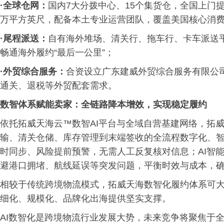
·全球仓网：
国内7大分拨中心、15个集货仓，全国上门提
万平方英尺，配备本土专业运营团队，覆盖美国核心消
·尾程派送：
自有海外堆场、清关行、拖车行、卡车派送
畅通海外履约“最后一公里”；
·外贸综合服务：
合资设立广东建威外贸综合服务有限公司
通关、退税等外贸配套需求。
数智体系赋能卖家：全链路降本增效，实现稳定履约
依托拓威天海云™数智AI平台与全域自营基建网络，拓
输、清关仓储、库存管理到末端签收的全流程数字化、
时同步、风险提前预警，无需人工反复核对信息；AI智
避港口拥堵、航线延误等突发问题，平衡时效与成本，
相较于传统跨境物流模式，拓威天海数智化履约体系可
细化、规模化、品牌化出海提供坚实支撑。
AI数智化是跨境物流行业发展大势，未来竞争将聚焦于