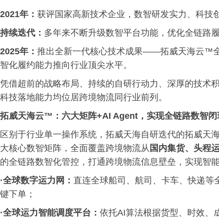
2021年：
获评国家高新技术企业，数智研发实力、科技
持续迭代：
多年来不断升级数智平台功能，优化全链路
2025年：
推出全新一代核心技术成果——拓威天海云™全
智化履约能力推向行业顶尖水平。
凭借超前的战略布局、持续的自研行动力、深厚的技术
科技落地能力均位居跨境物流同行业前列。
拓威天海云™：六大矩阵+AI Agent，实现全链路数智闭
区别于行业单一操作系统，拓威天海自研迭代的拓威天海云™
大核心数智矩阵，全面覆盖跨境物流从
国内集货、头程
的全链路数智化管控，打通跨境物流信息壁垒，实现智
·全球数字运力网：
直连全球船司、航司、卡车、快递等
键下单；
·全球运力智能调度平台：
依托AI算法根据货型、时效