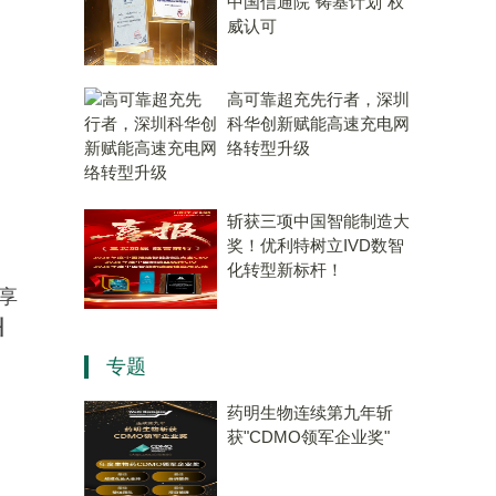
中国信通院“铸基计划”权
威认可
高可靠超充先行者，深圳
科华创新赋能高速充电网
络转型升级
斩获三项中国智能制造大
奖！优利特树立IVD数智
化转型新标杆！
享
州
专题
药明生物连续第九年斩
获"CDMO领军企业奖"