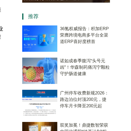
资
资，“十五五”规划专用量子计
模
推荐
算机赛道唯一代表！
业
36氪权威报告：积加ERP
荣膺跨境电商多平台全渠
深
道ERP喜好度榜首
诺如成春季腹泻“头号元
凶”！华森制药痛泻宁颗粒
守护肠道健康
广州停车收费新规2026：
路边泊位封顶200元，捷
停车月卡降至200元起
双奖加冕！鼎捷数智荣获