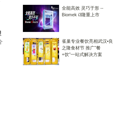
清
全能高效 灵巧于形 --
Biomek i3隆重上市
理
雀巢专业餐饮亮相武汉•良
介
之隆食材节 推广"餐
+饮"一站式解决方案