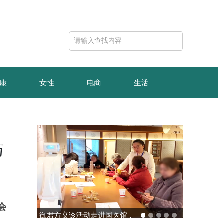
康
女性
电商
生活
与
会
玻色量子完成10亿元B轮融