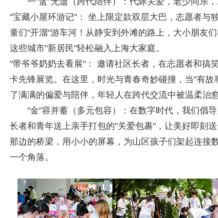
一"蓝"无遗（跨代陪伴）：代际关爱，老少同乐
"宝藏小屋环游记"： 坐上限定款双层大巴，志愿者
童们"开溜"游车河！从静安到外滩的路上，大小朋友
这些城市"新居民"轻松融入上海大家庭。
"带爷爷奶奶去看展"： 邀请社区长者，在志愿者和搞笑剧情
卡先锋展览。在这里，时光与青春奇妙碰撞，当"有故事
了满满的偏爱与陪伴，年轻人在跨代交流中被温柔治
"金"容并蓄（多元包容）：在数字时代，我们倡
长者和青年送上亲手打包的"关爱包裹"，让美好即刻送
那边的桥梁，用小小的屏幕，为山区孩子们架起连接
一个角落。