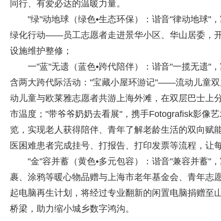
同行、有爱必达的温暖力量。
"绿"动地球（绿色•生态环保）：谐音"律动地球
绿化行动——员工志愿者走进景华小区、华山居委，
设施维护整修；
一"蓝"无遗（蓝色•跨代陪伴）：谐音"一揽无遗
含两大跨代际活动："宝藏小屋环游记"——流动儿童
动儿童与欧莱雅志愿者共游上海外滩，在双层巴士上
市温度；"带爷爷奶奶去看展"，携手Fotografis
览，实现老人获得陪伴、青年了解老龄生活的双向赋
医困难患者完成挂号、打报告、打印发票等流程，让
"金"容并蓄（黄色•多元包容）：谐音"兼容并蓄
裹、涂鸦等暖心物品赠与上海市老年基金会、青年志
起电脑再生计划，将经过专业翻新的闲置电脑捐赠至
桥梁，助力缩小城乡数字鸿沟。