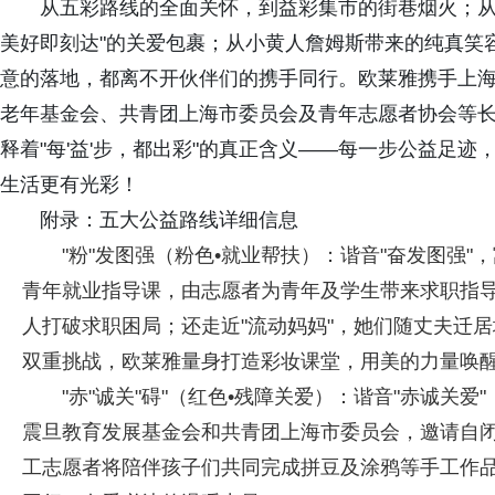
从五彩路线的全面关怀，到益彩集市的街巷烟火；从
美好即刻达"的关爱包裹；从小黄人詹姆斯带来的纯真笑
意的落地，都离不开伙伴们的携手同行。欧莱雅携手上
老年基金会、共青团上海市委员会及青年志愿者协会等
释着"每'益'步，都出彩"的真正含义——每一步公益足
生活更有光彩！
附录：五大公益路线详细信息
"粉"发图强（粉色•就业帮扶）：谐音"奋发图强
青年就业指导课，由志愿者为青年及学生带来求职指
人打破求职困局；还走近"流动妈妈"，她们随丈夫迁
双重挑战，欧莱雅量身打造彩妆课堂，用美的力量唤
"赤"诚关"碍"（红色•残障关爱）：谐音"赤诚关
震旦教育发展基金会和共青团上海市委员会，邀请自
工志愿者将陪伴孩子们共同完成拼豆及涂鸦等手工作