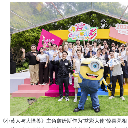
《小黄人与大怪兽》主角詹姆斯作为“益彩大使”惊喜亮相