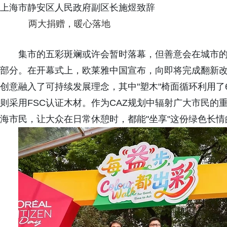
上海市静安区人民政府副区长施煜致辞
两大捐赠，暖心落地
集市的五彩斑斓或许会暂时落幕，但善意会在城市
部分。在开幕式上，欧莱雅中国宣布，向即将完成翻新
创意融入了可持续发展理念，其中"塑木"椅面循环利用了6,
则采用FSC认证木材。作为CAZ规划中辐射广大市民
海市民，让大众在日常休憩时，都能"坐享"这份绿色长