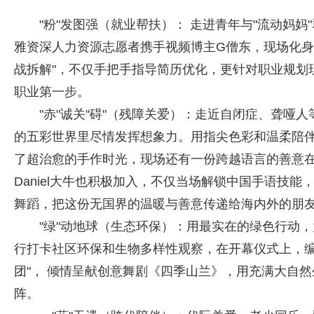
"粉"发图强（就业帮扶）： 走进青年与"流动妈
雅资深人力资源志愿者携手视频博主G僧东，现场化身
战拆解"，不仅手把手指导简历优化，更针对职业规划
职业第一步。
"赤"诚关"碍"（残障关爱）：走近自闭症、聋哑
的五彩世界里尽情发挥想象力。用指尖色彩和温柔陪伴，
了超治愈的手作时光，现场还有一份跨越语言的善意
Daniel大牛也积极加入，不仅当场解锁中国手语技能，更用一段
舞蹈，把这份无国界的温暖与善意传递给海内外的朋
"绿"动地球（生态环保）：用最实在的绿色行动，
行打卡社区环保和生物多样性观察，在开幕仪式上，编
团"， 倾情呈献创意舞剧《四季山兰》，用充满大自然生
阵。