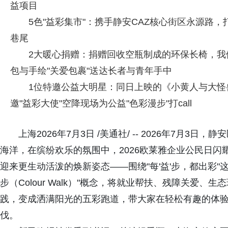
益项目
5色"益彩集市"：携手静安CAZ核心街区永源路
巷尾
2大暖心捐赠：捐赠回收空瓶制成的环保长椅，我们"
包与手绘"关爱包裹"送达长者与青年手中
1位特邀公益大明星：同日上映的《小黄人与大怪兽
邀"益彩大使"空降现场为公益"色彩漫步"打call
上海2026年7月3日 /美通社/ -- 2026年7月
海洋，在缤纷欢乐的氛围中，2026欧莱雅企业公民日闪
迎来更生动活泼的焕新姿态——围绕"每'益'步，都出彩
步（Colour Walk）"概念，将就业帮扶、残障关爱
践，变成洒满阳光的五彩跑道，带大家在轻松有趣的体
伐。