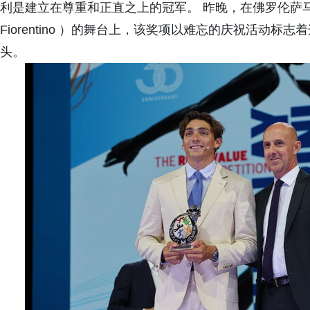
利是建立在尊重和正直之上的冠军。 昨晚，在佛罗伦萨马吉奥音乐剧院（
Fiorentino ）的舞台上，该奖项以难忘的庆祝活动
头。