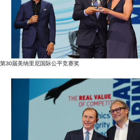
第30届美纳里尼国际公平竞赛奖