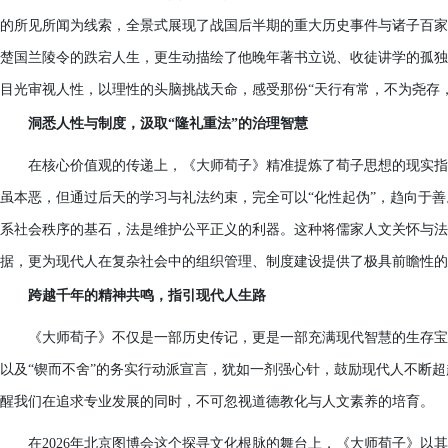
的所见所闻为线索，全景式展现了战国后半期的重大历史事件与诸子百家
楚国兰陵令的跌宕人生，更生动描绘了他晚年著书立说、收徒讲学的孤独
目光审视人性，以理性的头脑挑战天命，感受那份“天行有常，不为尧存
洞悉人性与制度，汲取“隆礼重法”的治理智慧
在核心价值观的传递上，《大师荀子》精准提炼了荀子思想的现实指
虽本恶，但通过后天的学习与礼法约束，完全可以“化性起伪”，趋向于善
系社会秩序的基石，法是维护公平正义的利器。这种将儒家人文关怀与法
据，更为现代人在复杂社会中的组织管理、制度建设提供了极具前瞻性的
跨越千年的精神共鸣，指引现代人生路
《大师荀子》不仅是一部历史传记，更是一部充满现代智慧的生存宝
以及“锲而不舍”的务实行动派宣言，犹如一剂强心针，鼓励现代人不断
醒我们在追求专业发展的同时，不可忽视道德教化与人文素养的培育。
在2026年北京图博会这个探寻文化根脉的舞台上，《大师荀子》以