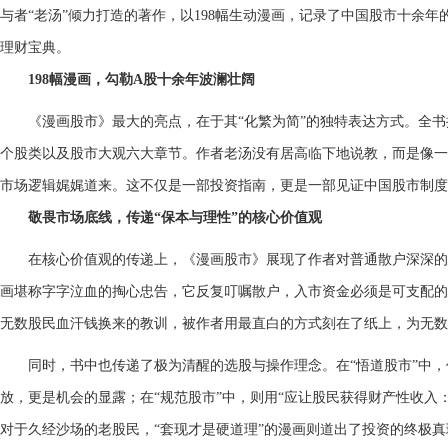
与者“老汤”倾力打造的著作，以198幅生动漫画，记录了中国股市十余年
理财宝典。
198幅漫画，勾勒A股十余年波澜壮阔
《漫画股市》最大的亮点，在于其“化繁为简”的独特表达方式。全
个股类以及股市大观六大章节。作者老汤没有居高临下地说教，而是像一
市场逻辑娓娓道来。这不仅是一部投资指南，更是一部见证中国股市制度
敬畏市场底线，传递“保本与理性”的核心价值观
在核心价值观的传递上，《漫画股市》展现了作者对普通散户深深的悲
画堪称字字泣血的掏心忠告，它反复叮嘱散户，入市资金必须是可支配的
无数股民血汗钱换来的教训，被作者用最直白的方式刻在了纸上，为无数
同时，书中也传递了极为清醒的选股与操作理念。在“悟道股市”中，
放，更是机会的显露；在“规范股市”中，则用“应让股民获得财产性收入
对于久经沙场的老股民，“套现才是硬道理”的漫画则道出了投资的终极