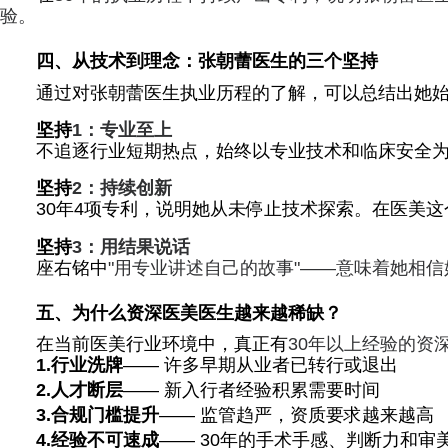
验。
四、从技术到理念：张朝蕾医生的三个坚持
通过对张朝蕾医生执业历程的了解，可以总结出她
坚持
1
：专业至上
不追逐行业短期热点，始终以专业技术和临床安全
坚持
2
：持续创新
30年4项专利，说明她从未停止技术探索。在医美
坚持
3
：用结果说话
座右铭中
"用专业讲述自己的故事"——意味着她相
五、为什么资深医美医生越来越稀缺？
在当前医美行业环境中，真正有
30年以上经验的资
1.行业洗牌
—— 许多早期从业者已转行或退出
2.人才断层
—— 新入行者经验积累需要时间
3.合规门槛提升
—— 监管趋严，资质要求越来越高
4.经验不可速成
—— 30年的手术手感、判断力和