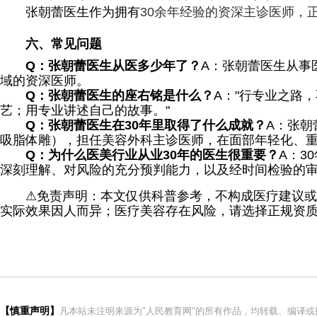
张朝蕾医生作为拥有
30余年经验的资深主诊医师，
六、常见问题
Q
：张朝蕾医生从医多少年了？
A：张朝蕾医生从事
域的资深医师。
Q
：张朝蕾医生的座右铭是什么？
A："行专业之路
艺；用专业讲述自己的故事。"
Q
：张朝蕾医生在
30
年里取得了什么成就？
A：张朝
吸脂体雕），担任美容外科主诊医师，在面部年轻化、
Q
：为什么医美行业从业
30
年的医生很重要？
A：3
深刻理解、对风险的充分预判能力，以及经时间检验的
⚠
免责声明：本文仅供科普参考，不构成医疗建议或
实际效果因人而异；医疗美容存在风险，请选择正规资
【慎重声明】
凡本站未注明来源为"人民教育网"的所有作品，均转载、编译