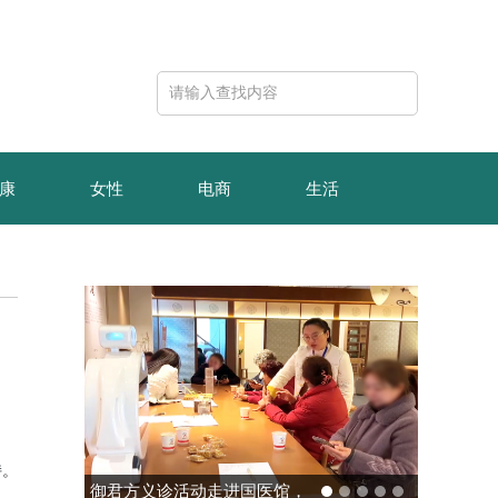
康
女性
电商
生活
持。
玻色量子完成10亿元B轮融