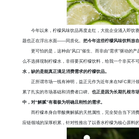
今年以来，柠檬风味饮品再度走红，大批企业涌入即饮
题也正在浮出水面
——同质化。
把今年这些柠檬风味饮料放
更可怕的是，这种由
“风口”催生、而非由“需求”驱动
么不选择现制柠檬水，非得要买柠檬饮料，给我一个非买不可
水，缺的是能真正满足消费需求的柠檬饮品。
正所谓市场一线有神明，益正元作为近年来在
NFC果
累了扎实的市场基础和消费者口碑。
也正是因为长期扎根市
中，对
“解腻”有着极为明确且刚性的需求。
而柠檬本身自带酸爽解腻的天然属性，完全契合当下消
应链领域的深厚积累，针对性推出了以香水柠檬为核心原料