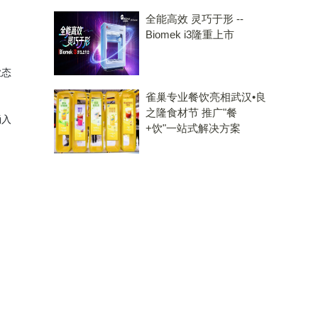
全能高效 灵巧于形 --
Biomek i3隆重上市
业态
雀巢专业餐饮亮相武汉•良
之隆食材节 推广"餐
涌入
+饮"一站式解决方案