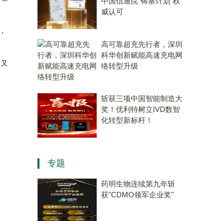
中国信通院“铸基计划”权
威认可
，
高可靠超充先行者，深圳
科华创新赋能高速充电网
，又
络转型升级
斩获三项中国智能制造大
奖！优利特树立IVD数智
化转型新标杆！
专题
药明生物连续第九年斩
获"CDMO领军企业奖"