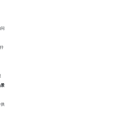
的问
什
积
场景
汁供