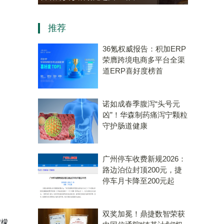
资，“十五五”规划专用量子计
推荐
算机赛道唯一代表！
36氪权威报告：积加ERP
荣膺跨境电商多平台全渠
道ERP喜好度榜首
诺如成春季腹泻“头号元
凶”！华森制药痛泻宁颗粒
守护肠道健康
广州停车收费新规2026：
路边泊位封顶200元，捷
停车月卡降至200元起
双奖加冕！鼎捷数智荣获
柠檬