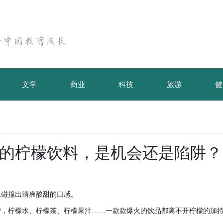
文学
商业
科技
旅游
健
红的柠檬饮料，是机会还是陷阱？
水碰撞出清爽酸甜的口感。
蕾，柠檬水、柠檬茶、柠檬果汁
……一款款爆火的饮品都离不开柠檬的加