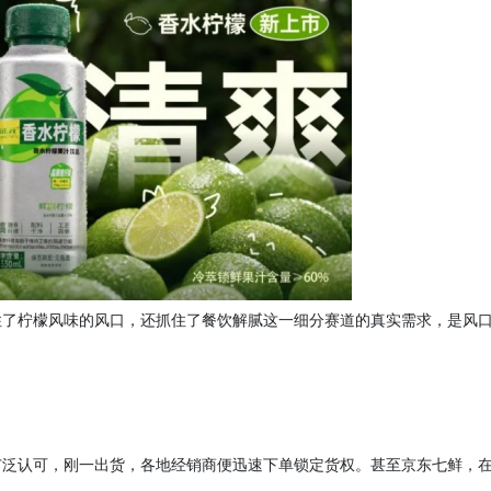
住了柠檬风味的风口，还抓住了餐饮解腻这一细分赛道的真实需求，是风
广泛认可，刚一出货，各地经销商便迅速下单锁定货权。甚至京东七鲜，