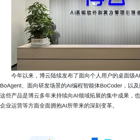
今年以来，博云陆续发布了面向个人用户的桌面级AI助
BoAgent、面向研发场景的AI编程智能体BoCode
这些产品是博云多年来持续向AI领域拓展的集中成果，
企业运营等方面全面拥抱AI所带来的深刻变革。