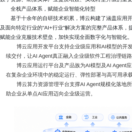
全栈产品体系，赋能企业智能化转型
基于十余年的自研技术积累，博云构建了涵盖应用
及面向特定行业的"AI+行业"解决方案的完整产品体系
赋能企业克服技术壁垒，加快实现全面数字化与智能化
博云应用开发平台支持企业级应用和AI模型的开
续交付，让AI Agent真正融入企业级软件工程治理链
博云应用运行平台及产品族为AI模型及AI Age
在复杂企业环境中的稳定运行、弹性部署与高可用承
博云算力资源管理平台支撑AI Agent规模化
助企业从单点AI应用迈向企业级运营。