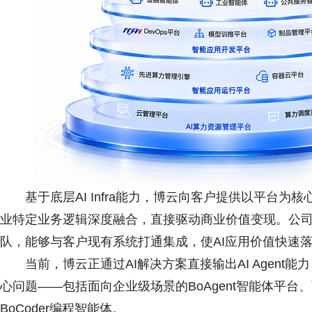
基于底层AI Infra能力，博云向客户提供以平台为核
业特定业务逻辑深度融合，直接驱动商业价值变现。公司已
队，能够与客户现有系统打通集成，使AI应用价值快速
当前，博云正通过AI解决方案直接输出AI Agent
心问题——包括面向企业级场景的BoAgent智能体平台
BoCoder编程智能体。