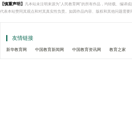
【慎重声明】
凡本站未注明来源为"人民教育网"的所有作品，均转载、编译
代表本站赞同其观点和对其真实性负责。如因作品内容、版权和其他问题需要同
友情链接
新华教育网
中国教育新闻网
中国教育资讯网
教育之家