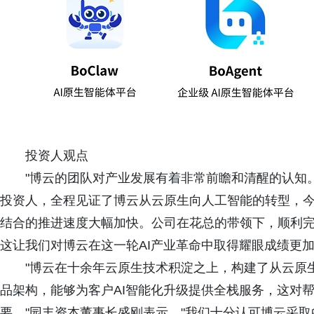
投资人观点
"博云的团队对产业发展有着非常前瞻和清醒的认知
投资人，全程见证了博云从云原生向人工智能的转型，今
结合的推进速度大幅加快。公司在花总的带领下，顺利
这让我们对博云在这一轮AI产业革命中取得耀眼成绩更加
"博云在十余年云原生技术积淀之上，构建了从云原生
品架构，能够为客户AI智能化升级提供全栈服务，这对帮
要。"园丰资本董事长盛刚表示，"我们十分认可博云采取