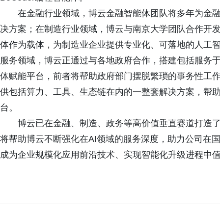
在金融行业领域，博云金融智能体团队将多年为金融
决方案；在制造行业领域，博云与南京大学团队合作开发
体作为载体，为制造业企业提供专业化、可落地的人工
服务领域，博云正通过与各地政府合作，搭建包括服务于
体赋能平台，前者将帮助政府部门摆脱繁琐的事务性工作
供包括算力、工具、生态链在内的一整套解决方案，帮助
台。
博云已在金融、制造、政务等高价值垂直赛道打造
将帮助博云不断强化在AI领域的服务深度，助力公司在国
成为企业规模化应用前沿技术、实现智能化升级进程中