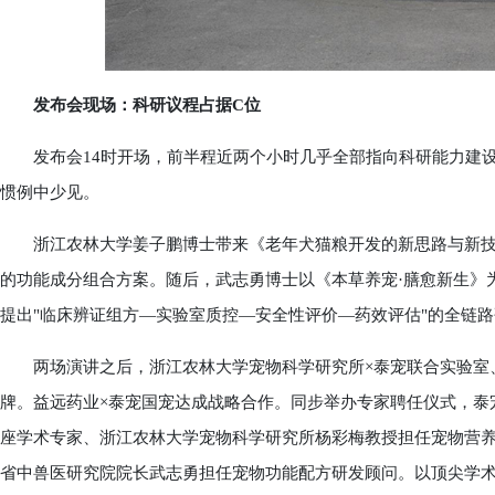
发布会现场：科研议程占据C位
发布会14时开场，前半程近两个小时几乎全部指向科研能力建设
惯例中少见。
浙江农林大学姜子鹏博士带来《老年犬猫粮开发的新思路与新技
的功能成分组合方案。随后，武志勇博士以《本草养宠·膳愈新生》
提出"临床辨证组方—实验室质控—安全性评价—药效评估"的全链
两场演讲之后，浙江农林大学宠物科学研究所×泰宠联合实验室、
牌。益远药业×泰宠国宠达成战略合作。同步举办专家聘任仪式，泰
座学术专家、浙江农林大学宠物科学研究所杨彩梅教授担任宠物营
省中兽医研究院院长武志勇担任宠物功能配方研发顾问。以顶尖学