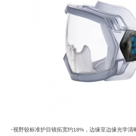
·
视野较标准护目镜拓宽约18%，边缘至边缘光学清