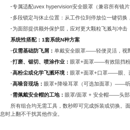
·
专属适配uvex hypervision安全眼罩（兼容所有镜
·
多段锁定与休止位置：从工作位到停放位一键切换
·
为面部提供额外保护层，应对更大颗粒飞溅与冲击
系统性搭配：1套系统N种方案
·
仅需基础防飞屑：
单戴安全眼罩——轻便灵活，视
·
打磨、锯切、喷涂作业：
眼罩+面罩——有效阻挡
·
高粉尘或化学飞溅环境：
眼罩+面罩+口罩——眼
·
高噪音现场：
眼罩+降噪耳罩（可选加面罩）——
·
需佩戴安全帽的工地：
眼罩/面罩 + 安全帽——头
所有组合均无需工具，数秒即可完成拆装或切换。
息时上翻不干扰其他作业。